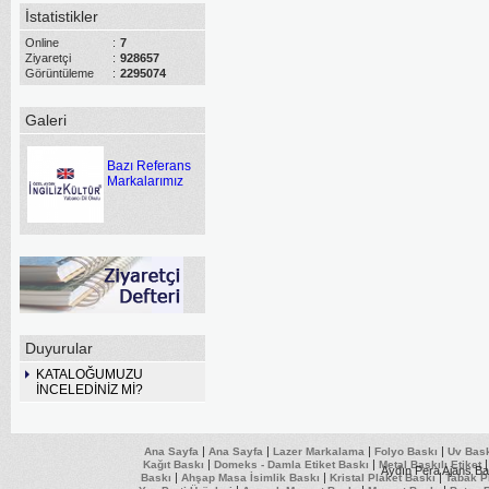
İstatistikler
Online
:
7
Ziyaretçi
:
928657
Görüntüleme
:
2295074
Galeri
Bazı Referans
Markalarımız
Duyurular
KATALOĞUMUZU
İNCELEDİNİZ Mİ?
|
|
|
|
Ana Sayfa
Ana Sayfa
Lazer Markalama
Folyo Baskı
Uv Bas
|
|
Kağıt Baskı
Domeks - Damla Etiket Baskı
Metal Baskılı Etiket
Aydın Pera Ajans Ba
|
|
|
Baskı
Ahşap Masa İsimlik Baskı
Kristal Plaket Baskı
Tabak P