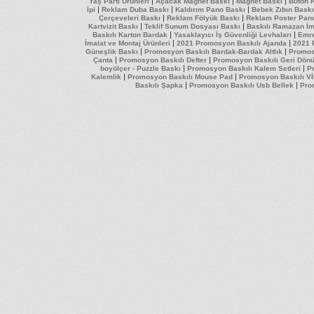
|
|
|
Yaş Parti Ürünleri
Açacak Magnet Baskı
Magnet Baskı
Buton 
|
|
|
İpi
Reklam Duba Baskı
Kaldırım Pano Baskı
Bebek Zıbın Baskı
|
|
Çerçeveleri Baskı
Reklam Fölyük Baskı
Reklam Poster Pan
|
|
Kartvizit Baskı
Teklif Sunum Dosyası Baskı
Baskılı Ramazan İm
|
|
Baskılı Karton Bardak
Yasaklayıcı İş Güvenliği Levhaları
Emre
|
|
İmalat ve Montaj Ürünleri
2021 Promosyon Baskılı Ajanda
2021 
|
|
Güneşlik Baskı
Promosyon Baskılı Bardak-Bardak Altlık
Promos
|
|
Çanta
Promosyon Baskılı Defter
Promosyon Baskılı Geri Dön
|
|
boyölçer - Puzzle Baskı
Promosyon Baskılı Kalem Setleri
Pr
|
|
Kalemlik
Promosyon Baskılı Mouse Pad
Promosyon Baskılı Vİ
|
|
Baskılı Şapka
Promosyon Baskılı Usb Bellek
Pro