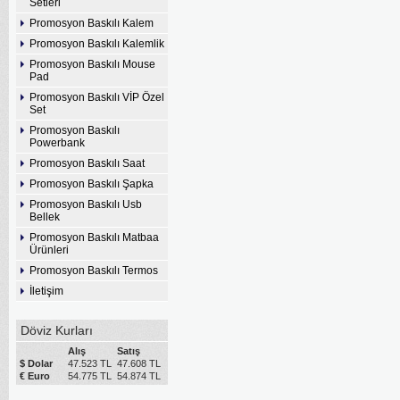
Setleri
Promosyon Baskılı Kalem
Promosyon Baskılı Kalemlik
Promosyon Baskılı Mouse
Pad
Promosyon Baskılı VİP Özel
Set
Promosyon Baskılı
Powerbank
Promosyon Baskılı Saat
Promosyon Baskılı Şapka
Promosyon Baskılı Usb
Bellek
Promosyon Baskılı Matbaa
Ürünleri
Promosyon Baskılı Termos
İletişim
Döviz Kurları
Alış
Satış
$ Dolar
47.523 TL
47.608 TL
€ Euro
54.775 TL
54.874 TL