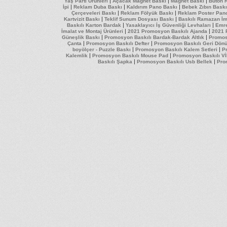
|
|
|
Yaş Parti Ürünleri
Açacak Magnet Baskı
Magnet Baskı
Buton 
|
|
|
İpi
Reklam Duba Baskı
Kaldırım Pano Baskı
Bebek Zıbın Baskı
|
|
Çerçeveleri Baskı
Reklam Fölyük Baskı
Reklam Poster Pan
|
|
Kartvizit Baskı
Teklif Sunum Dosyası Baskı
Baskılı Ramazan İm
|
|
Baskılı Karton Bardak
Yasaklayıcı İş Güvenliği Levhaları
Emre
|
|
İmalat ve Montaj Ürünleri
2021 Promosyon Baskılı Ajanda
2021 
|
|
Güneşlik Baskı
Promosyon Baskılı Bardak-Bardak Altlık
Promos
|
|
Çanta
Promosyon Baskılı Defter
Promosyon Baskılı Geri Dön
|
|
boyölçer - Puzzle Baskı
Promosyon Baskılı Kalem Setleri
Pr
|
|
Kalemlik
Promosyon Baskılı Mouse Pad
Promosyon Baskılı Vİ
|
|
Baskılı Şapka
Promosyon Baskılı Usb Bellek
Pro