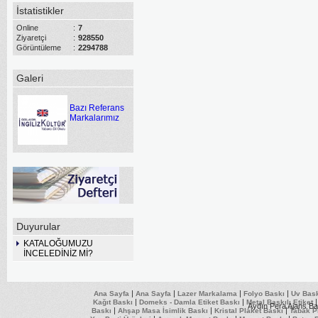
İstatistikler
Online
:
7
Ziyaretçi
:
928550
Görüntüleme
:
2294788
Galeri
Bazı Referans
Markalarımız
Duyurular
KATALOĞUMUZU
İNCELEDİNİZ Mİ?
|
|
|
|
Ana Sayfa
Ana Sayfa
Lazer Markalama
Folyo Baskı
Uv Bas
|
|
Kağıt Baskı
Domeks - Damla Etiket Baskı
Metal Baskılı Etiket
Aydın Pera Ajans Ba
|
|
|
Baskı
Ahşap Masa İsimlik Baskı
Kristal Plaket Baskı
Tabak P