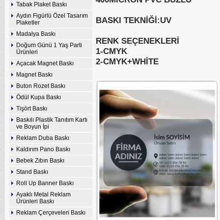
Tabak Plaket Baskı
Aydın Figürlü Özel Tasarım
BASKI TEKNİĞİ:UV
Plaketler
Madalya Baskı
RENK SEÇENEKLERİ
Doğum Günü 1 Yaş Parti
1-CMYK
Ürünleri
2-CMYK+WHİTE
Açacak Magnet Baskı
Magnet Baskı
Buton Rozet Baskı
Ödül Kupa Baskı
Tişört Baskı
Baskılı Plastik Tanıtım Kartı
ve Boyun İpi
Reklam Duba Baskı
Kaldırım Pano Baskı
Bebek Zıbın Baskı
Stand Baskı
Roll Up Banner Baskı
Ayaklı Metal Reklam
Ürünleri Baskı
Reklam Çerçeveleri Baskı