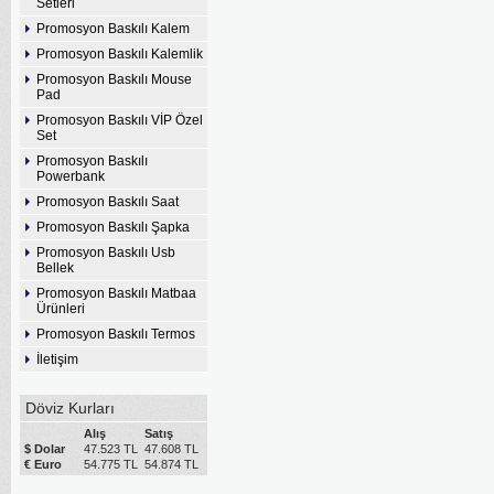
Setleri
Promosyon Baskılı Kalem
Promosyon Baskılı Kalemlik
Promosyon Baskılı Mouse
Pad
Promosyon Baskılı VİP Özel
Set
Promosyon Baskılı
Powerbank
Promosyon Baskılı Saat
Promosyon Baskılı Şapka
Promosyon Baskılı Usb
Bellek
Promosyon Baskılı Matbaa
Ürünleri
Promosyon Baskılı Termos
İletişim
Döviz Kurları
Alış
Satış
$ Dolar
47.523 TL
47.608 TL
€ Euro
54.775 TL
54.874 TL