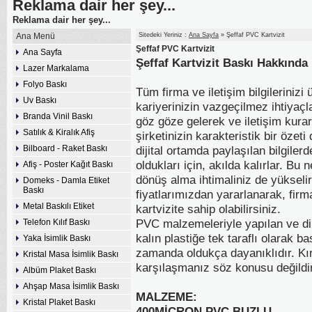
Reklama dair her şey...
Reklama dair her şey...
Ana Menü
Sitedeki Yeriniz :
Ana Sayfa
» Şeffaf PVC Kartvizit
Şeffaf PVC Kartvizit
Ana Sayfa
Şeffaf Kartvizit Baskı Hakkında
Lazer Markalama
Folyo Baskı
Tüm firma ve iletişim bilgilerinizi 
Uv Baskı
kariyerinizin vazgeçilmez ihtiyaçla
Branda Vinil Baskı
göz göze gelerek ve iletişim kurara
Satılık & Kiralık Afiş
şirketinizin karakteristik bir özeti 
Bilboard - Raket Baskı
dijital ortamda paylaşılan bilgil
oldukları için, akılda kalırlar. Bu
Afiş - Poster Kağıt Baskı
dönüş alma ihtimaliniz de yükselir.
Domeks - Damla Etiket
Baskı
fiyatlarımızdan yararlanarak, fir
Metal Baskılı Etiket
kartvizite sahip olabilirsiniz.
PVC malzemeleriyle yapılan ve dik
Telefon Kılıf Baskı
kalın plastiğe tek taraflı olarak ba
Yaka İsimlik Baskı
zamanda oldukça dayanıklıdır. Kır
Kristal Masa İsimlik Baskı
karşılaşmanız söz konusu değildir
Albüm Plaket Baskı
Ahşap Masa İsimlik Baskı
MALZEME:
Kristal Plaket Baskı
400MİCRON PVC BUZLU