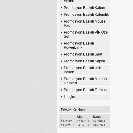
Setleri
Promosyon Baskılı Kalem
Promosyon Baskılı Kalemlik
Promosyon Baskılı Mouse
Pad
Promosyon Baskılı VİP Özel
Set
Promosyon Baskılı
Powerbank
Promosyon Baskılı Saat
Promosyon Baskılı Şapka
Promosyon Baskılı Usb
Bellek
Promosyon Baskılı Matbaa
Ürünleri
Promosyon Baskılı Termos
İletişim
Döviz Kurları
Alış
Satış
$ Dolar
47.523 TL
47.608 TL
€ Euro
54.775 TL
54.874 TL