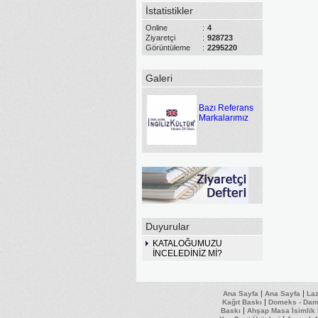
İstatistikler
Online
:
4
Ziyaretçi
:
928723
Görüntüleme
:
2295220
Galeri
Bazı Referans
Markalarımız
Duyurular
KATALOĞUMUZU
İNCELEDİNİZ Mİ?
|
|
Ana Sayfa
Ana Sayfa
La
|
Kağıt Baskı
Domeks - Daml
|
Baskı
Ahşap Masa İsimlik