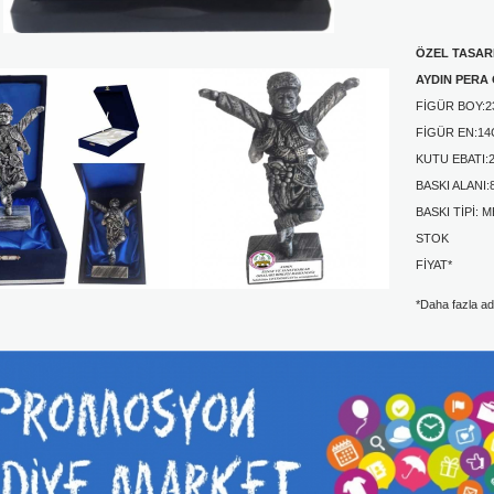
ÖZEL TASARI
AYDIN PERA
FİGÜR BOY:
FİGÜR EN:1
KUTU EBATI:
BASKI ALANI:
BASKI TİPİ: 
STOK
FİYAT*
*Daha fazla adet