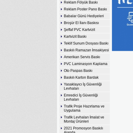
Reklam Fölyük Baskı
Reklam Poster Pano Baskı
Babalar Günü Hediyeleri
Broşür El İlanı Baskısı
Şeffaf PVC Kartvizit
Kartvizit Baskı
Teklif Sunum Dosyası Baskı
Baskılı Ramazan İmsakiyesi
Amerikan Servis Baskı
PVC Laminasyon Kaplama
Oto Paspas Baskı
Baskılı Karton Bardak
Yasaklayıcı İş Güvenliği
Levhaları
Emredici İş Güvenliği
Levhaları
Trafik Proje Hazırlama ve
Uygulama
Trafik Levhaları İmalat ve
Montaj Ürünleri
2021 Promosyon Baskılı
Ajanda