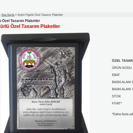
 :
Ana Sayfa
» Aydın Figürlü Özel Tasarım Plaketler
ü Özel Tasarım Plaketler
ürlü Özel Tasarım Plaketler
ÖZEL TASAR
ÜRÜN KO
EBAT :A
BASKI ALAN
BASKI ALANI
STOK
FİYAT*
*Daha fazla adet