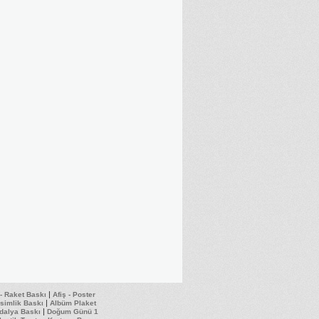
|
 - Raket Baskı
Afiş - Poster
|
İsimlik Baskı
Albüm Plaket
|
dalya Baskı
Doğum Günü 1