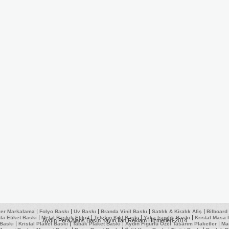
|
|
|
|
|
zer Markalama
Folyo Baskı
Uv Baskı
Branda Vinil Baskı
Satılık & Kiralık Afiş
Bilboard
|
|
|
|
a Etiket Baskı
Metal Baskılı Etiket
Telefon Kılıf Baskı
Yaka İsimlik Baskı
Kristal Masa 
Aydın Pera Ajans Basın Yayın İlan Reklam Hizmetleri-2014
|
|
|
|
 Baskı
Kristal Plaket Baskı
Tabak Plaket Baskı
Aydın Figürlü Özel Tasarım Plaketler
Ma