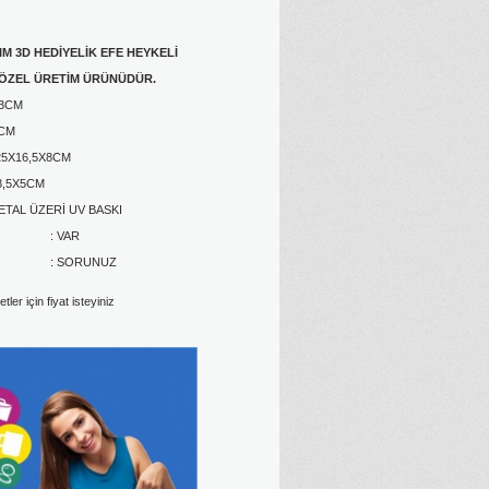
M 3D HEDİYELİK EFE HEYKELİ
 ÖZEL ÜRETİM ÜRÜNÜDÜR.
23CM
4CM
25X16,5X8CM
8,5X5CM
METAL ÜZERİ UV BASKI
 : VAR
 : SORUNUZ
ler için fiyat isteyiniz