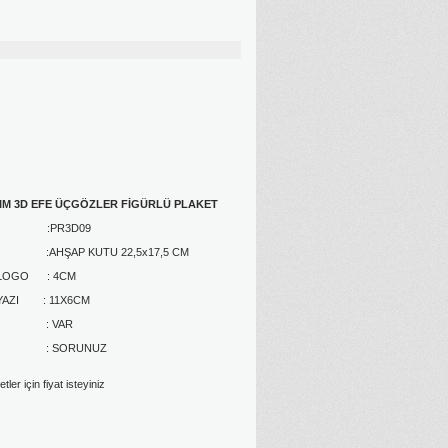
IM 3D EFE ÜÇGÖZLER FİGÜRLÜ PLAKET
DU :PR3D09
HŞAP KUTU 22,5x17,5 CM
I LOGO : 4CM
 YAZI : 11X6CM
 : VAR
 : SORUNUZ
ler için fiyat isteyiniz