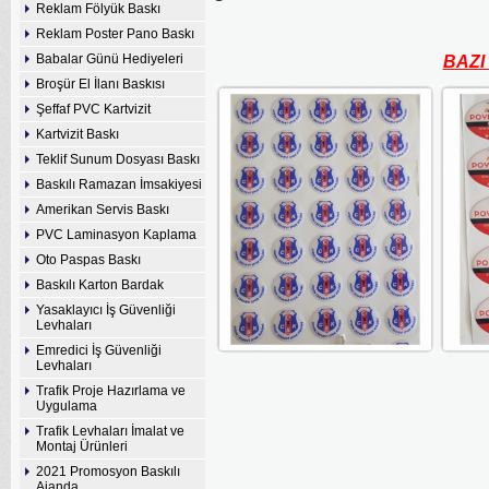
Reklam Fölyük Baskı
Reklam Poster Pano Baskı
Babalar Günü Hediyeleri
BAZI
Broşür El İlanı Baskısı
Şeffaf PVC Kartvizit
Kartvizit Baskı
Teklif Sunum Dosyası Baskı
Baskılı Ramazan İmsakiyesi
Amerikan Servis Baskı
PVC Laminasyon Kaplama
Oto Paspas Baskı
Baskılı Karton Bardak
Yasaklayıcı İş Güvenliği
Levhaları
Emredici İş Güvenliği
Levhaları
Trafik Proje Hazırlama ve
Uygulama
Trafik Levhaları İmalat ve
Montaj Ürünleri
2021 Promosyon Baskılı
Ajanda