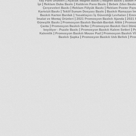
|
|
|
Yaş Parti Ürünleri
Açacak Magnet Baskı
Magnet Baskı
Buton 
|
|
|
İpi
Reklam Duba Baskı
Kaldırım Pano Baskı
Bebek Zıbın Baskı
|
|
Çerçeveleri Baskı
Reklam Fölyük Baskı
Reklam Poster Pan
|
|
Kartvizit Baskı
Teklif Sunum Dosyası Baskı
Baskılı Ramazan İm
|
|
Baskılı Karton Bardak
Yasaklayıcı İş Güvenliği Levhaları
Emre
|
|
İmalat ve Montaj Ürünleri
2021 Promosyon Baskılı Ajanda
2021 
|
|
Güneşlik Baskı
Promosyon Baskılı Bardak-Bardak Altlık
Promos
|
|
Çanta
Promosyon Baskılı Defter
Promosyon Baskılı Geri Dön
|
|
boyölçer - Puzzle Baskı
Promosyon Baskılı Kalem Setleri
Pr
|
|
Kalemlik
Promosyon Baskılı Mouse Pad
Promosyon Baskılı Vİ
|
|
Baskılı Şapka
Promosyon Baskılı Usb Bellek
Pro