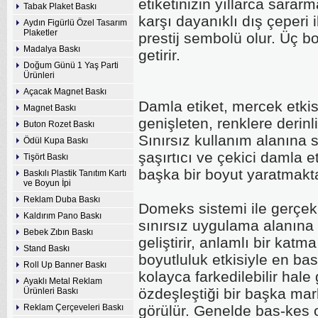
etiketinizin yıllarca sarar
Tabak Plaket Baskı
karşı dayanıklı dış çeperi 
Aydın Figürlü Özel Tasarım
Plaketler
prestij sembolü olur. Üç boy
Madalya Baskı
getirir.
Doğum Günü 1 Yaş Parti
Ürünleri
Açacak Magnet Baskı
Damla etiket, mercek etkis
Magnet Baskı
genişleten, renklere derinl
Buton Rozet Baskı
Sınırsız kullanım alanına sa
Ödül Kupa Baskı
şaşırtıcı ve çekici damla e
Tişört Baskı
başka bir boyut yaratmakta
Baskılı Plastik Tanıtım Kartı
ve Boyun İpi
Reklam Duba Baskı
Domeks sistemi ile gerçekle
Kaldırım Pano Baskı
sınırsız uygulama alanına s
Bebek Zıbın Baskı
geliştirir, anlamlı bir katm
Stand Baskı
boyutluluk etkisiyle en ba
Roll Up Banner Baskı
kolayca farkedilebilir hale
Ayaklı Metal Reklam
özdeşleştiği bir başka mar
Ürünleri Baskı
Reklam Çerçeveleri Baskı
görülür. Genelde bas-kes ol