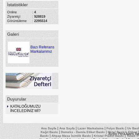
İstatistikler
Online
:
4
Ziyaretçi
:
928819
Görüntüleme
:
2295514
Galeri
Bazı Referans
Markalarımız
Duyurular
KATALOĞUMUZU
İNCELEDİNİZ Mİ?
|
|
|
|
Ana Sayfa
Ana Sayfa
Lazer Markalama
Folyo Baskı
Uv Bas
|
|
Kağıt Baskı
Domeks - Damla Etiket Baskı
Metal Baskılı Etiket
Aydın Pera Ajans Ba
|
|
|
Baskı
Ahşap Masa İsimlik Baskı
Kristal Plaket Baskı
Tabak P