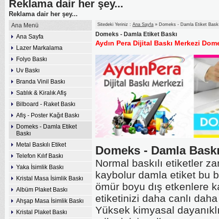
Reklama dair her şey...
Reklama dair her şey...
Ana Menü
Sitedeki Yeriniz :
Ana Sayfa
» Domeks - Damla Etiket Bask
Domeks - Damla Etiket Baskı
Ana Sayfa
Aydın Pera Dijital Baskı Merkezi Do
Lazer Markalama
Folyo Baskı
Uv Baskı
Branda Vinil Baskı
Satılık & Kiralık Afiş
Bilboard - Raket Baskı
Afiş - Poster Kağıt Baskı
Domeks - Damla Etiket
Baskı
Metal Baskılı Etiket
Domeks - Damla Baskı
Telefon Kılıf Baskı
Normal baskılı etiketler zam
Yaka İsimlik Baskı
kaybolur damla etiket bu b
Kristal Masa İsimlik Baskı
ömür boyu dış etkenlere ka
Albüm Plaket Baskı
etiketinizi daha canlı daha
Ahşap Masa İsimlik Baskı
Yüksek kimyasal dayanıklıl
Kristal Plaket Baskı