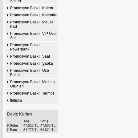
Setleri
Promosyon Baskılı Kalem
Promosyon Baskılı Kalemlik
Promosyon Baskılı Mouse
Pad
Promosyon Baskılı VİP Özel
Set
Promosyon Baskılı
Powerbank
Promosyon Baskılı Saat
Promosyon Baskılı Şapka
Promosyon Baskılı Usb
Bellek
Promosyon Baskılı Matbaa
Ürünleri
Promosyon Baskılı Termos
İletişim
Döviz Kurları
Alış
Satış
$ Dolar
47.523 TL
47.608 TL
€ Euro
54.775 TL
54.874 TL