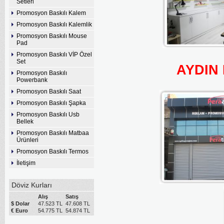
Setleri
Promosyon Baskılı Kalem
Promosyon Baskılı Kalemlik
Promosyon Baskılı Mouse
Pad
Promosyon Baskılı VİP Özel
Set
AYDIN
Promosyon Baskılı
Powerbank
Promosyon Baskılı Saat
Promosyon Baskılı Şapka
Promosyon Baskılı Usb
Bellek
Promosyon Baskılı Matbaa
Ürünleri
Promosyon Baskılı Termos
İletişim
Döviz Kurları
Alış
Satış
$ Dolar
47.523 TL
47.608 TL
€ Euro
54.775 TL
54.874 TL