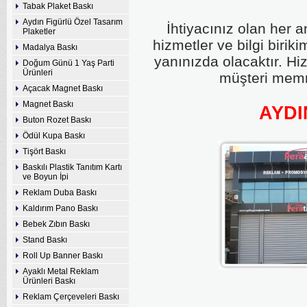
Tabak Plaket Baskı
Aydın Figürlü Özel Tasarım
İhtiyacınız olan her 
Plaketler
hizmetler ve bilgi birik
Madalya Baskı
yanınızda olacaktır. Hi
Doğum Günü 1 Yaş Parti
Ürünleri
müşteri memn
Açacak Magnet Baskı
Magnet Baskı
AYDI
Buton Rozet Baskı
Ödül Kupa Baskı
Tişört Baskı
Baskılı Plastik Tanıtım Kartı
ve Boyun İpi
Reklam Duba Baskı
Kaldırım Pano Baskı
Bebek Zıbın Baskı
Stand Baskı
Roll Up Banner Baskı
Ayaklı Metal Reklam
Ürünleri Baskı
Reklam Çerçeveleri Baskı