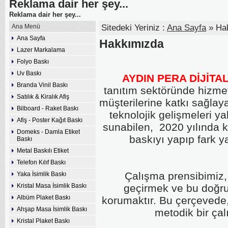
Reklama dair her şey...
Reklama dair her şey...
Ana Menü
Sitedeki Yeriniz :
Ana Sayfa
» Ha
Ana Sayfa
Hakkımızda
Lazer Markalama
Folyo Baskı
Uv Baskı
AYDIN PERA DİJİTAL
Branda Vinil Baskı
tanıtım sektöründe hizmet
Satılık & Kiralık Afiş
müşterilerine katkı sağlaya
Bilboard - Raket Baskı
teknolojik gelişmeleri y
Afiş - Poster Kağıt Baskı
sunabilen, 2020 yılında 
Domeks - Damla Etiket
baskıyı yapıp fark y
Baskı
Metal Baskılı Etiket
Telefon Kılıf Baskı
Çalışma prensibimiz, d
Yaka İsimlik Baskı
Kristal Masa İsimlik Baskı
geçirmek ve bu doğru
Albüm Plaket Baskı
korumaktır. Bu çerçevede,
Ahşap Masa İsimlik Baskı
metodik bir ça
Kristal Plaket Baskı