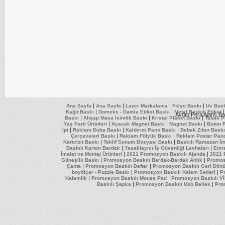
|
|
|
|
Ana Sayfa
Ana Sayfa
Lazer Markalama
Folyo Baskı
Uv Bas
|
|
Kağıt Baskı
Domeks - Damla Etiket Baskı
Metal Baskılı Etiket
Aydın Pera Ajans Ba
|
|
|
Baskı
Ahşap Masa İsimlik Baskı
Kristal Plaket Baskı
Tabak P
|
|
|
Yaş Parti Ürünleri
Açacak Magnet Baskı
Magnet Baskı
Buton 
|
|
|
İpi
Reklam Duba Baskı
Kaldırım Pano Baskı
Bebek Zıbın Baskı
|
|
Çerçeveleri Baskı
Reklam Fölyük Baskı
Reklam Poster Pan
|
|
Kartvizit Baskı
Teklif Sunum Dosyası Baskı
Baskılı Ramazan İm
|
|
Baskılı Karton Bardak
Yasaklayıcı İş Güvenliği Levhaları
Emre
|
|
İmalat ve Montaj Ürünleri
2021 Promosyon Baskılı Ajanda
2021 
|
|
Güneşlik Baskı
Promosyon Baskılı Bardak-Bardak Altlık
Promos
|
|
Çanta
Promosyon Baskılı Defter
Promosyon Baskılı Geri Dön
|
|
boyölçer - Puzzle Baskı
Promosyon Baskılı Kalem Setleri
Pr
|
|
Kalemlik
Promosyon Baskılı Mouse Pad
Promosyon Baskılı Vİ
|
|
Baskılı Şapka
Promosyon Baskılı Usb Bellek
Pro