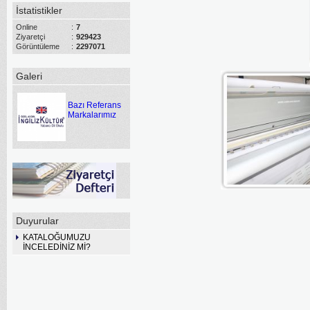
İstatistikler
Online
:
7
Ziyaretçi
:
929423
Görüntüleme
:
2297071
Galeri
Bazı Referans
Markalarımız
Duyurular
KATALOĞUMUZU
İNCELEDİNİZ Mİ?